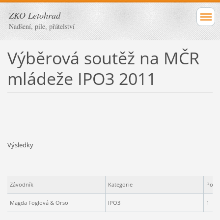
ZKO Letohrad
Nadšení, píle, přátelství
Výběrová soutěž na MČR
mládeže IPO3 2011
Výsledky
Závodník
Kategorie
Pořa
Magda Foglová & Orso
IPO3
1