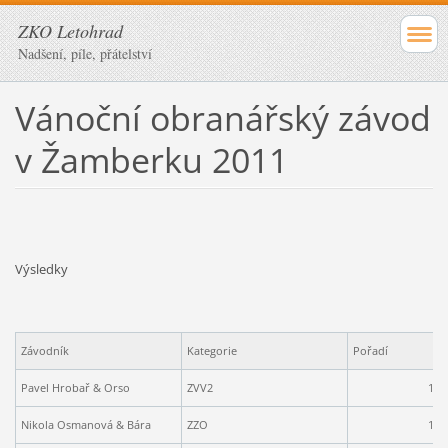
ZKO Letohrad
Nadšení, píle, přátelství
Vánoční obranářský závod
v Žamberku 2011
Výsledky
Závodník
Kategorie
Pořadí
Pavel Hrobař & Orso
ZVV2
1
Nikola Osmanová & Bára
ZZO
1