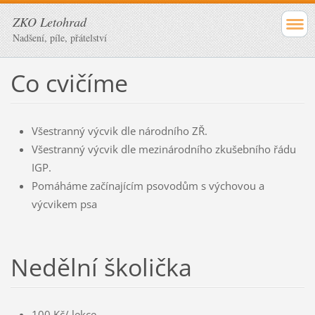
ZKO Letohrad
Nadšení, píle, přátelství
Co cvičíme
Všestranný výcvik dle národního ZŘ.
Všestranný výcvik dle mezinárodního zkušebního řádu
IGP.
Pomáháme začínajícím psovodům s výchovou a
výcvikem psa
Nedělní školička
100 Kč/ lekce,