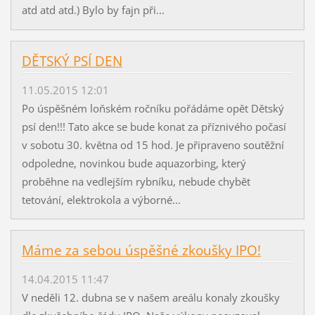
atd atd atd.) Bylo by fajn při...
DĚTSKÝ PSÍ DEN
11.05.2015 12:01
Po úspěšném loňském ročníku pořádáme opět Dětský
psí den!!! Tato akce se bude konat za příznivého počasí
v sobotu 30. května od 15 hod. Je připraveno soutěžní
odpoledne, novinkou bude aquazorbing, který
proběhne na vedlejším rybníku, nebude chybět
tetování, elektrokola a výborné...
Máme za sebou úspěšné zkoušky IPO!
14.04.2015 11:47
V neděli 12. dubna se v našem areálu konaly zkoušky