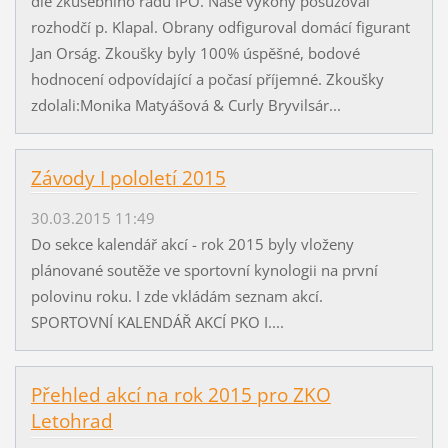
dle zkušebního řádu IPO. Naše výkony posuzoval
rozhodčí p. Klapal. Obrany odfiguroval domácí figurant
Jan Orság. Zkoušky byly 100% úspěšné, bodové
hodnocení odpovídající a počasí příjemné. Zkoušky
zdolali:Monika Matyášová & Curly Bryvilsár...
Závody I pololetí 2015
30.03.2015 11:49
Do sekce kalendář akcí - rok 2015 byly vloženy
plánované soutěže ve sportovní kynologii na první
polovinu roku. I zde vkládám seznam akcí.
SPORTOVNÍ KALENDÁŘ AKCÍ PKO I....
Přehled akcí na rok 2015 pro ZKO
Letohrad