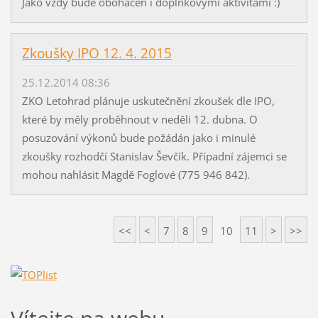
Jako vždy bude obohacen i doplňkovými aktivitami :)
Zkoušky IPO 12. 4. 2015
25.12.2014 08:36
ZKO Letohrad plánuje uskutečnění zkoušek dle IPO,
které by měly proběhnout v neděli 12. dubna. O
posuzování výkonů bude požádán jako i minulé
zkoušky rozhodčí Stanislav Ševčík. Případní zájemci se
mohou nahlásit Magdě Foglové (775 946 842).
<<
<
7
8
9
10
11
>
>>