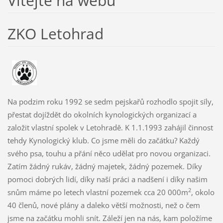
Vítejte na webu
ZKO Letohrad
Na podzim roku 1992 se sedm pejskařů rozhodlo spojit síly,
přestat dojíždět do okolních kynologických organizací a
založit vlastní spolek v Letohradě. K 1.1.1993 zahájil činnost
tehdy Kynologický klub. Co jsme měli do začátku? Každý
svého psa, touhu a přání něco udělat pro novou organizaci.
Zatím žádný rukáv, žádný majetek, žádný pozemek. Díky
pomoci dobrých lidí, díky naší práci a nadšení i díky našim
2
snům máme po letech vlastní pozemek cca 20 000m
, okolo
40 členů, nové plány a daleko větší možnosti, než o čem
jsme na začátku mohli snít. Záleží jen na nás, kam položíme