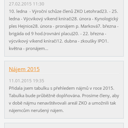
27.02.2015 11:30
10. ledna - Výroční schůze členů ZKO Letohrad23. - 25.
ledna - Výcvikový víkend knírači28. února - Kynologický
ples Hejnice28. února - pronájem p. Marková7. března -
brigáda od 9 hod.(rovnání placu)20. - 22. března -
výcvikový víkend knírači12. dubna - zkoušky IPO1.
května - pronájem...
Nájem 2015
11.01.2015 19:35
Přidala jsem tabulku s přehledem nájmů v roce 2015.
Tabulka bude průběžně doplňována. Prosíme členy, aby
v době nájmu nenavštěvovali areál ZKO a umožnili tak
nájemcům nerušený nájem.