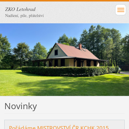
ZKO Letohrad
Nadšení, píle, přátelství
Novinky
Pořádáme MISTROVSTVÍ ČR KCHK 2015