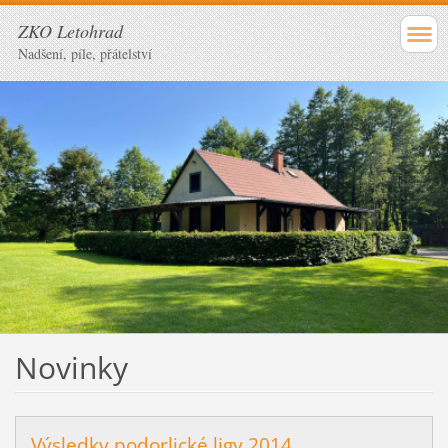
ZKO Letohrad
Nadšení, píle, přátelství
Novinky
Výsledky podorlické ligy 2014