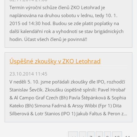
Termín výroční schůze členů ZKO Letohrad je
naplánována na druhou sobotu v lednu, tedy 10. 1.
2015 od 14:30 hod. Budou se zde platit poplatky na
další kalendářní rok a vyhodnotí se stav brigádnických
hodin. Účast všech členů je povinná!!
Úspěšné zkoušky v ZKO Letohrad
23.10.2014 11:45
V neděli 5. 10. jsme pořádali zkoušky dle IPO, rozhodčí
Stanislav Ševčík. Zkoušku úspěšně splnili: Pavel Hrobař
& Al Campo Graf Czech (Bh) Pavla Štěpánková & Sophia
Kateko (Bh) Simona Fadrná & Arssy Wibbi (Fpr 1) Dita
Silberová & Lotr Stanios (IPO 1) Jakub Faltus & Peron z...