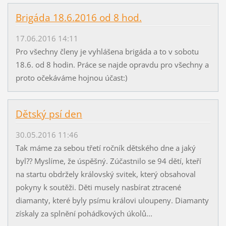
Brigáda 18.6.2016 od 8 hod.
17.06.2016 14:11
Pro všechny členy je vyhlášena brigáda a to v sobotu
18.6. od 8 hodin. Práce se najde opravdu pro všechny a
proto očekáváme hojnou účast:)
Dětský psí den
30.05.2016 11:46
Tak máme za sebou třetí ročník dětského dne a jaký
byl?? Myslíme, že úspěšný. Zúčastnilo se 94 dětí, kteří
na startu obdržely královský svitek, který obsahoval
pokyny k soutěži. Děti musely nasbírat ztracené
diamanty, které byly psímu královi uloupeny. Diamanty
získaly za splnění pohádkových úkolů...