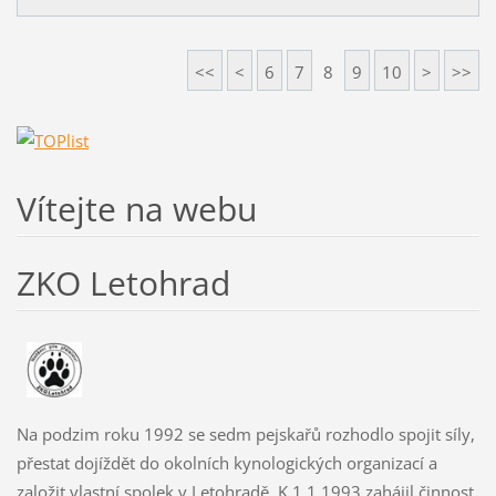
<<
<
6
7
8
9
10
>
>>
Vítejte na webu
ZKO Letohrad
Na podzim roku 1992 se sedm pejskařů rozhodlo spojit síly,
přestat dojíždět do okolních kynologických organizací a
založit vlastní spolek v Letohradě. K 1.1.1993 zahájil činnost