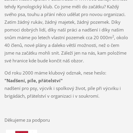
tehdy Kynologický klub. Co jsme měli do začátku? Každý
svého psa, touhu a přání něco udělat pro novou organizaci.
Zatím žádný rukáv, žádný majetek, žádný pozemek. Díky
pomoci dobrých lidí, díky naší práci a nadšení i díky našim
2
snům máme po letech vlastní pozemek cca 20 000m
, okolo
40 členů, nové plány a daleko větší možnosti, než o čem
jsme na začátku mohli snít. Záleží jen na nás, kam položíme
své hranice kde bude končit náš obzor.
Od roku 2000 máme klubový odznak, nese heslo:
"Nadšení, píle, přátelství"
nadšení pro psy, výcvik i spolkový život, píle při výcviku i
brigádách, přátelství v organizaci i v soukromí.
Děkujeme za podporu