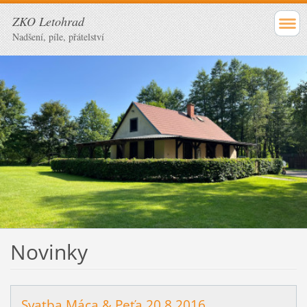
ZKO Letohrad
Nadšení, píle, přátelství
Novinky
Svatba Máca & Peťa 20.8.2016