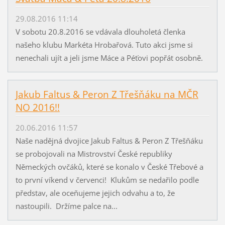
29.08.2016 11:14
V sobotu 20.8.2016 se vdávala dlouholetá členka
našeho klubu Markéta Hrobařová. Tuto akci jsme si
nenechali ujít a jeli jsme Máce a Péťovi popřát osobně.
Jakub Faltus & Peron Z Třešňáku na MČR
NO 2016!!
20.06.2016 11:57
Naše nadějná dvojice Jakub Faltus & Peron Z Třešňáku
se probojovali na Mistrovství České republiky
Německých ovčáků, které se konalo v České Třebové a
to první víkend v červenci! Klukům se nedařilo podle
představ, ale oceňujeme jejich odvahu a to, že
nastoupili. Držíme palce na...