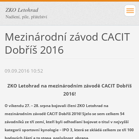
ZKO Letohrad
Nadšení, píle, přátelství
Mezinárodní závod CACIT
Dobříš 2016
09.09.2016 10:52
ZKO Letohrad na mezinárodním závodě CACIT Dobříš
2016!
O víkendu 27. – 28. srpna bojovali členi ZKO Letohrad na
mezinárodním závodě CACIT Dobříš 2016! Sjelo se sem celkem 54
závodníků ze tří zemí, kteří byli odhodlaní bojovat o titul v nejvyšší
kategorii sportovní kynologie – IPO 3, která se skládá celkem ze tří 100
bodových částí a to stopa, poslušnost, obrana.