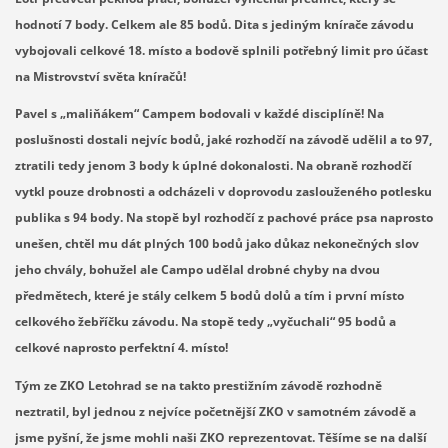
hodnotí 7 body. Celkem ale 85 bodů. Dita s jediným knírače závodu
vybojovali celkové 18. místo a bodově splnili potřebný limit pro účast
na Mistrovství světa kníračů!
Pavel s „maliňákem“ Campem bodovali v každé disciplíně! Na
poslušnosti dostali nejvíc bodů, jaké rozhodčí na závodě udělil a to 97,
ztratili tedy jenom 3 body k úplné dokonalosti. Na obraně rozhodčí
vytkl pouze drobnosti a odcházeli v doprovodu zaslouženého potlesku
publika s 94 body. Na stopě byl rozhodčí z pachové práce psa naprosto
unešen, chtěl mu dát plných 100 bodů jako důkaz nekonečných slov
jeho chvály, bohužel ale Campo udělal drobné chyby na dvou
předmětech, které je stály celkem 5 bodů dolů a tím i první místo
celkového žebříčku závodu. Na stopě tedy „vyčuchali“ 95 bodů a
celkové naprosto perfektní 4. místo!
Tým ze ZKO Letohrad se na takto prestižním závodě rozhodně
neztratil, byl jednou z nejvíce početnější ZKO v samotném závodě a
jsme pyšní, že jsme mohli naši ZKO reprezentovat. Těšíme se na další