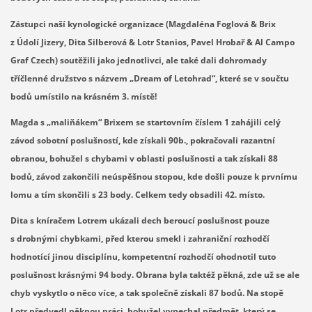
Zástupci naší kynologické organizace (Magdaléna Foglová & Brix
z Údolí Jizery, Dita Silberová & Lotr Stanios, Pavel Hrobař & Al Campo
Graf Czech) soutěžili jako jednotlivci, ale také dali dohromady
tříčlenné družstvo s názvem „Dream of Letohrad“, které se v součtu
bodů umístilo na krásném 3. místě!
Magda s „maliňákem“ Brixem se startovním číslem 1 zahájili celý
závod sobotní poslušností, kde získali 90b., pokračovali razantní
obranou, bohužel s chybami v oblasti poslušnosti a tak získali 88
bodů, závod zakončili neúspěšnou stopou, kde došli pouze k prvnímu
lomu a tím skončili s 23 body. Celkem tedy obsadili 42. místo.
Dita s kníračem Lotrem ukázali dech beroucí poslušnost pouze
s drobnými chybkami, před kterou smekl i zahraniční rozhodčí
hodnotící jinou disciplínu, kompetentní rozhodčí ohodnotil tuto
poslušnost krásnými 94 body. Obrana byla taktéž pěkná, zde už se ale
chyb vyskytlo o něco více, a tak společně získali 87 bodů. Na stopě
Lotr předvedl pěknou práci, bohužel vynechal předmět, který se