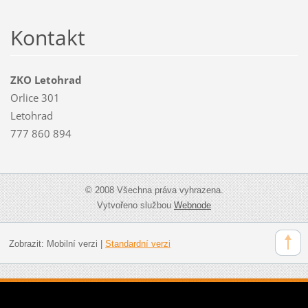
Kontakt
ZKO Letohrad
Orlice 301
Letohrad
777 860 894
© 2008 Všechna práva vyhrazena.
Vytvořeno službou
Webnode
Zobrazit:
Mobilní verzi
|
Standardní verzi