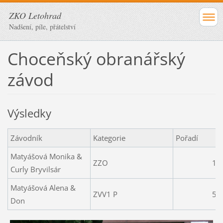
ZKO Letohrad
Nadšení, píle, přátelství
Choceňský obranářský
závod
Výsledky
Závodník
Kategorie
Pořadí
Matyášová Monika &
ZZO
1
Curly Bryvilsár
Matyášová Alena &
ZVV1 P
5
Don