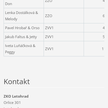
ZZO
4
Don
Lenka Dostálková &
ZZO
6
Melody
Pavel Hrobař & Orso
ZVV1
4
Jakub Faltus & Jetty
ZVV1
5
Iveta Luňáčková &
ZVV1
11
Peggy
Kontakt
ZKO Letohrad
Orlice 301