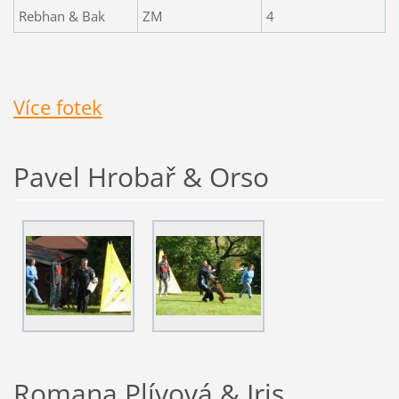
Rebhan & Bak
ZM
4
Více fotek
Pavel Hrobař & Orso
Romana Plívová & Iris