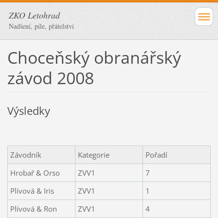
ZKO Letohrad
Nadšení, píle, přátelství
Choceňský obranářský
závod 2008
Výsledky
Závodník
Kategorie
Pořadí
Hrobař & Orso
ZVV1
7
Plívová & Iris
ZVV1
1
Plívová & Ron
ZVV1
4