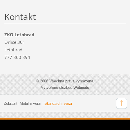
Kontakt
ZKO Letohrad
Orlice 301
Letohrad
777 860 894
© 2008 Všechna práva vyhrazena.
Vytvořeno službou
Webnode
Zobrazit:
Mobilní verzi
|
Standardní verzi