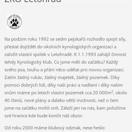
Na podzim roku 1992 se sedm pejskařů rozhodlo spojit síly,
přestat dojíždět do okolních kynologických organizací a
založit vlastní spolek v Letohradě. K 1.1.1993 zahájil činnost
tehdy Kynologický klub. Co jsme měli do začátku? Každý
svého psa, touhu a přání něco udělat pro novou organizaci.
Zatím žádný rukáv, žádný majetek, žádný pozemek. Díky
pomoci dobrých lidí, díky naší práci a nadšení i díky našim
2
snům máme po letech vlastní pozemek cca 20 000m
, okolo
40 členů, nové plány a daleko větší možnosti, než o čem
jsme na začátku mohli snít. Záleží jen na nás, kam položíme
své hranice kde bude končit náš obzor.
Od roku 2000 máme klubový odznak, nese heslo: