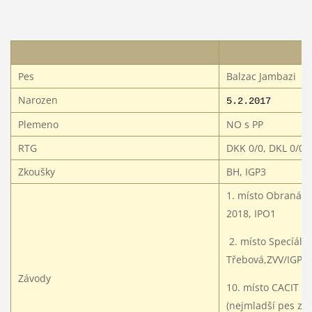
Pes
Balzac Jambazi
Narozen
5.2.2017
Plemeno
NO s PP
RTG
DKK 0/0, DKL 0/0,
Zkoušky
BH, IGP3
1. místo
Obranářs
2018, IPO1
2. místo Specíál J
Třebová,ZVV/IGP
Závody
10. místo CACIT D
(nejmladší pes zá