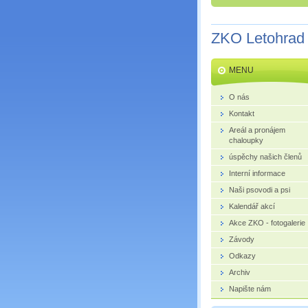
ZKO Letohrad
MENU
O nás
Kontakt
Areál a pronájem
chaloupky
úspěchy našich členů
Interní informace
Naši psovodi a psi
Kalendář akcí
Akce ZKO - fotogalerie
Závody
Odkazy
Archiv
Napište nám