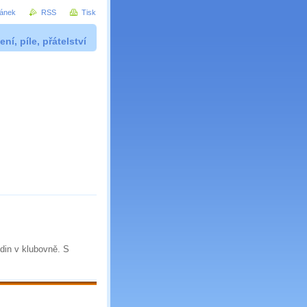
ránek
RSS
Tisk
ní, píle, přátelství
din v klubovně. S