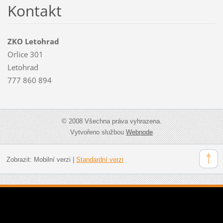
Kontakt
ZKO Letohrad
Orlice 301
Letohrad
777 860 894
© 2008 Všechna práva vyhrazena.
Vytvořeno službou
Webnode
Zobrazit:
Mobilní verzi
|
Standardní verzi