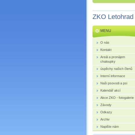
ZKO Letohrad
MENU
O nás
Kontakt
Areál a pronájem
chaloupky
úspěchy našich členů
Interní informace
Naši psovodi a psi
Kalendář akcí
Akce ZKO - fotogalerie
Závody
Odkazy
Archiv
Napište nám