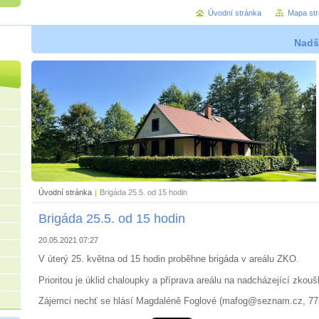
Úvodní stránka
Mapa st
Nadše
Úvodní stránka
|
Brigáda 25.5. od 15 hodin
Brigáda 25.5. od 15 hodin
20.05.2021 07:27
V úterý 25. května od 15 hodin proběhne brigáda v areálu ZKO.
Prioritou je úklid chaloupky a příprava areálu na nadcházející zkou
Zájemci nechť se hlásí Magdaléně Foglové (mafog@seznam.cz, 7