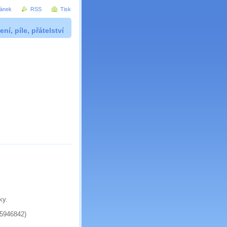
ránek
RSS
Tisk
ní, píle, přátelství
šky.
75946842)