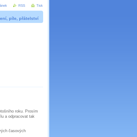
ránek
RSS
Tisk
ní, píle, přátelství
etošního roku. Prosím
ílu a odpracovat tak
svých časových