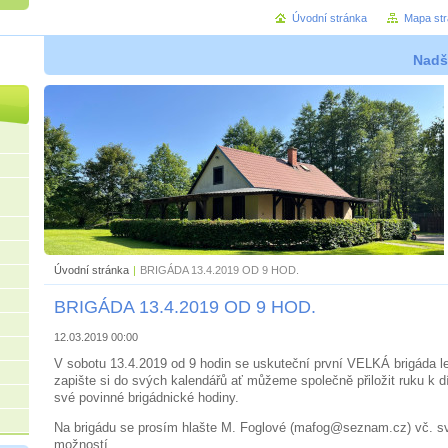
Úvodní stránka
Mapa st
Nadše
Úvodní stránka
|
BRIGÁDA 13.4.2019 OD 9 HOD.
BRIGÁDA 13.4.2019 OD 9 HOD.
12.03.2019 00:00
V sobotu 13.4.2019 od 9 hodin se uskuteční první VELKÁ brigáda l
zapište si do svých kalendářů ať můžeme společně přiložit ruku k d
své povinné brigádnické hodiny.
Na brigádu se prosím hlašte M. Foglové (mafog@seznam.cz) vč. 
možností.