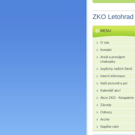
ZKO Letohrad
MENU
O nás
Kontakt
Areál a pronájem
chaloupky
úspěchy našich členů
Interní informace
Naši psovodi a psi
Kalendář akcí
Akce ZKO - fotogalerie
Závody
Odkazy
Archiv
Napište nám